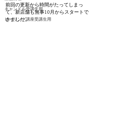
前回の更新から時間がたってしまっ
キャンドル受講生用
て、新店舗も無事10月からスタートで
ヒーリング講座受講生用
きました。