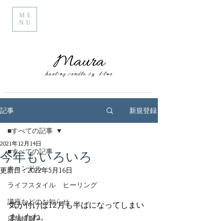
ME
NU
新規登録
記事
■すべての記事
2021年12月14日
■すべての記事
今年もいろいろ
キャンドル
更新日：
2022年5月16日
ライフスタイル ヒーリング
講座などのお知らせ
気が付けば12月も半ばになってしまい
ましたね。
店舗情報