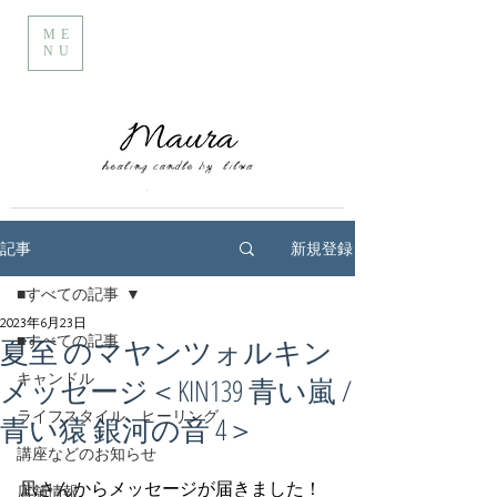
ME
NU
新規登録
記事
■すべての記事
2023年6月23日
■すべての記事
夏至 のマヤンツォルキン
キャンドル
メッセージ＜KIN139 青い嵐 /
ライフスタイル ヒーリング
青い猿 銀河の音 4＞
講座などのお知らせ
凪さんからメッセージが届きました！
店舗情報