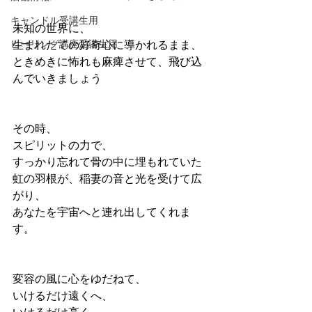
キャンドル受講生用
未知の世界に、
ヒーリング講座受講生用
生まれたての好奇心に導かれるまま、
ときめきに怖れも麻痺させて、飛び込
んでいきましょう
その時、
スピリットの力で、
すっかり忘れて骨の中に埋もれていた
虹の羽根が、稲妻の音と光を受けて広
がり、
あなたを宇宙へと連れ出してくれま
す。
変容の風に心をゆだねて、
いけるだけ遠くへ、