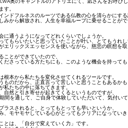
LILWA奥のキャンドルのアトリエにて、凪さんをお呼び
ます。
インドフルネスのルーツである仏教の心を清らかにする
しみから解放され、人生を幸福ループに乗せることがで
会に通うようになってどれくらいでしょうか。
ってもらいたいと思っていたことが叶い、とてもうれし
がエリックスエッセンスを使いながら、慈悲の瞑想を取
ることができていたので、
くださっている方たちにも、このような機会を持っても
は根本から私たちを変化させてくれるツールです。
うものだから、正直言って苦しいと思うこともあるかも
が私たちの中に落ちてきます。
、自然と引き寄せが起きてくるというものですが、
の期間を通して、ご自身で体験していただいて、気付い
プラスされると、とってもとっても早いというか、
み、モヤモヤしている心がとってもクリアになっていき
ことは、「自分で変えていく力」です。