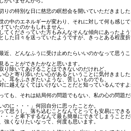
しかいませんから。
切りの特別な日に慈悲の瞑想会を開いていただきました
世の中のエネルギーが変わり、それに対して何も感じて
けていたのかもしれません。
してくださっていた方もみんなそんな傾向にあったよう
とした日々を送っていたようですが、きっとある程度折
最近、どんなふうに受け止めたらいいのかなって思うこ
見ることができたかなと思います。
取り除いてあげることはできないのだけれど、
い心と寄り添いたい心があるということに気付きました
い、耳をふさぎたいような、苦しいものでも、
対に越えなくてはいけないことだと知っているんですよ
っても、それは結局何の問題でもない、私の心の問題だ
いのに・・・」何回自分に思ったことか。
って思うし、落ち込むことなんてとっても安易にできる
・・・と卑下するなんて最も簡単にできてしまうことだ
、強くなりたいなって、何度も思います。