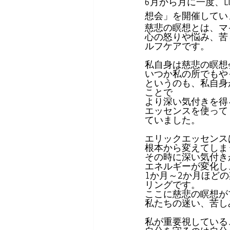
6月から月に一度、
想会」を開催してい
慈悲の瞑想とは、マ
心の怒りや悩み、苦
ルフケアです。
私自身は慈悲の瞑想
いつか私の所でもや
というのも、私自身
ことで
より深い気付きを得
エッセンスを使って
ていました。
エリックエッセンス
根本から変えてしま
その時に深い気付き
エネルギーが変化し
1か月～2か月ほど
リングです。
ここに慈悲の瞑想が
私たちの迷い、苦し
私が重要視している