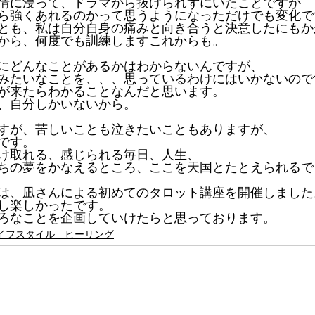
情に浸って、ドラマから抜けられずにいたことですが
ら強くあれるのかって思うようになっただけでも変化で
とも、私は自分自身の痛みと向き合うと決意したにもか
から、何度でも訓練しますこれからも。
にどんなことがあるかはわからないんですが、
みたいなことを、、、思っているわけにはいかないので
が来たらわかることなんだと思います。
、自分しかいないから。
すが、苦しいことも泣きたいこともありますが、
です。
け取れる、感じられる毎日、人生、
ちの夢をかなえるところ、ここを天国とたとえられるで
は、凪さんによる初めてのタロット講座を開催しました
し楽しかったです。
ろなことを企画していけたらと思っております。
イフスタイル ヒーリング