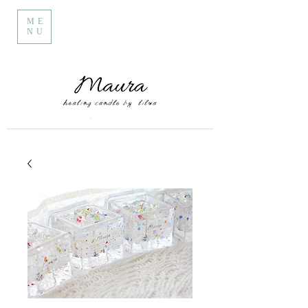
ME
NU