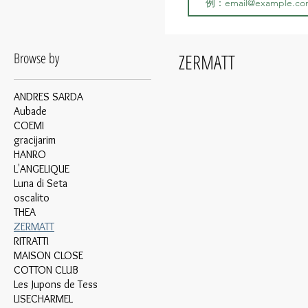
Browse by
ZERMATT
ANDRES SARDA
Aubade
COEMI
gracijarim
HANRO
L'ANGELIQUE
Luna di Seta
oscalito
THEA
ZERMATT
RITRATTI
MAISON CLOSE
COTTON CLUB
Les Jupons de Tess
LISECHARMEL