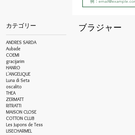
カテゴリー
ブラジャー
ANDRES SARDA
Aubade
COEMI
gracijarim
HANRO
L'ANGELIQUE
Luna di Seta
oscalito
THEA
ZERMATT
RITRATTI
MAISON CLOSE
COTTON CLUB
Les Jupons de Tess
LISECHARMEL